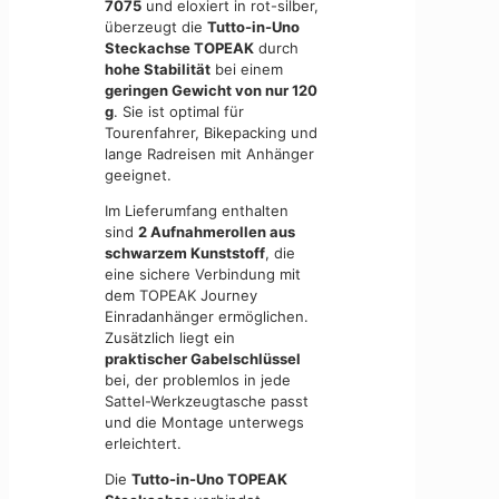
7075
und eloxiert in rot-silber,
überzeugt die
Tutto-in-Uno
Steckachse TOPEAK
durch
hohe Stabilität
bei einem
geringen Gewicht von nur 120
g
. Sie ist optimal für
Tourenfahrer, Bikepacking und
lange Radreisen mit Anhänger
geeignet.
Im Lieferumfang enthalten
sind
2 Aufnahmerollen aus
schwarzem Kunststoff
, die
eine sichere Verbindung mit
dem TOPEAK Journey
Einradanhänger ermöglichen.
Zusätzlich liegt ein
praktischer Gabelschlüssel
bei, der problemlos in jede
Sattel-Werkzeugtasche passt
und die Montage unterwegs
erleichtert.
Die
Tutto-in-Uno TOPEAK