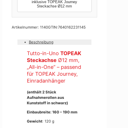
inklusive TOPEAK Journey
Steckachse Ø12 mm
Artikelnummer:
1140
GTIN:
7640162231145
Beschreibung
Tutto-in-Uno
TOPEAK
Steckachse
Ø12 mm,
„All-in-One“ – passend
für TOPEAK Journey,
Einradanhänger
(enthält 2 Stück
Aufnahmerollen aus
Kunststoff in schwarz)
Einbaubreite: 160 – 190 mm
Gewicht
: 120 g