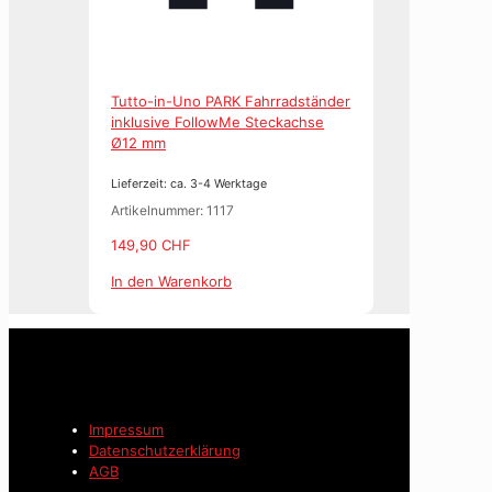
Tutto-in-Uno PARK Fahrradständer
inklusive FollowMe Steckachse
Ø12 mm
Lieferzeit: ca. 3-4 Werktage
Artikelnummer: 1117
149,90
CHF
In den Warenkorb
Impressum
Datenschutzerklärung
AGB